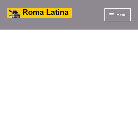
Aller
Aller
Menu
à
au
ir
la
contenu
navigation
u
ir
nt
u
nt
ir
u
ir
nt
u
ir
nt
u
nt