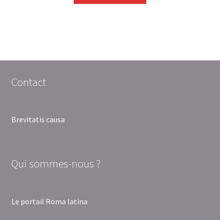
Contact
Brevitatis causa
Qui sommes-nous ?
Le portail Roma latina