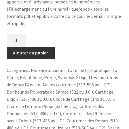
appartient à la dynastie perse des Achéménides.
(Téléchargement du livre numérique/ebook sous les
formats pdf et epub via votre boite courriel/email : simple
et rapide)
quantité
de
Darius
Ajouter au panier
(521-
486
Catégories :
Histoire ancienne
,
La fin de la république
,
La
av.
Perse
,
République
,
Rome
,
Synopsis
Étiquettes :
au temps
J.C.)-
de Denys l’Ancien
,
Autres coutumes (513-508 av. J.C.?)
,
Format
Bonheur de Polycrate de Samos (522 av. J.C.)
,
Carthage;
numérique
Didon (513-486 av. J.C.)
,
Chute de Carthage (146 av. J.C.)
,
(ebook)
Chute de l’empire Perse (331 av. J.C.)
,
Colonies des
Phéniciens (513-486 av. J.C.)
,
Commerce des Phéniciens
avec l’Orient (513-486 av. J.C.)
,
Coutumes des Perses (513-
486 av. J.C.)
,
Coutumes militaires (513-508 av. J.C.?)
,
Darius