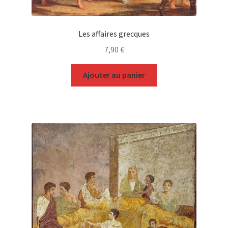
Les affaires grecques
7,90
€
Ajouter au panier