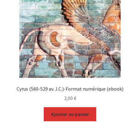
Cyrus (560-529 av. J.C.)-Format numérique (ebook)
2,00
€
Ajouter au panier