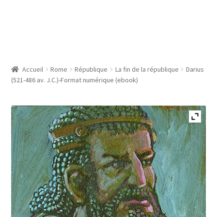
Accueil
Rome
République
La fin de la république
Darius
(521-486 av. J.C.)-Format numérique (ebook)