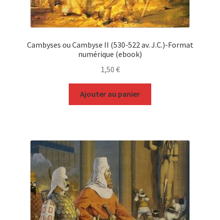
Cambyses ou Cambyse II (530-522 av. J.C.)-Format
numérique (ebook)
1,50
€
Ajouter au panier