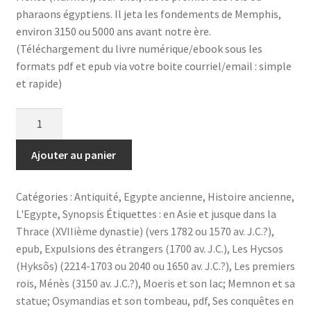
pharaons égyptiens. Il jeta les fondements de Memphis,
environ 3150 ou 5000 ans avant notre ère.
(Téléchargement du livre numérique/ebook sous les
formats pdf et epub via votre boite courriel/email : simple
et rapide)
quantité
de
Les
Ajouter au panier
premiers
rois,
Catégories :
Antiquité
,
Egypte ancienne
,
Histoire ancienne
,
Sésostris
L'Egypte
,
Synopsis
Étiquettes :
en Asie et jusque dans la
de
Thrace (XVIIième dynastie) (vers 1782 ou 1570 av. J.C.?)
,
l’Egypte
epub
,
Expulsions des étrangers (1700 av. J.C.)
,
Les Hycsos
ancienne-
(Hyksôs) (2214-1703 ou 2040 ou 1650 av. J.C.?)
,
Les premiers
Format
rois
,
Ménès (3150 av. J.C.?)
,
Moeris et son lac; Memnon et sa
numérique
statue; Osymandias et son tombeau
,
pdf
,
Ses conquêtes en
(ebook)