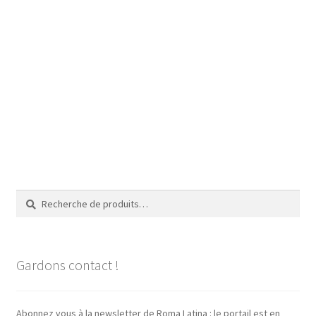
Navigation
de
l’article
Recherche
Recherche
pour :
Gardons contact !
Abonnez vous à la newsletter de Roma Latina : le portail est en