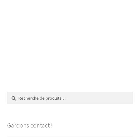
Recherche
Recherche
pour :
Gardons contact !