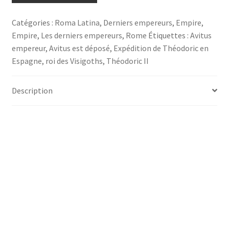
Avitus-
Rubrique
Catégories :
Roma Latina
,
Derniers empereurs
,
Empire
,
du
Empire
,
Les derniers empereurs
,
Rome
Étiquettes :
Avitus
portail
empereur
,
Avitus est déposé
,
Expédition de Théodoric en
Roma
Espagne
,
roi des Visigoths
,
Théodoric II
Latina
Description