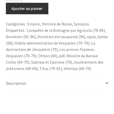
de
Les
Ajouter au panier
Flaviens-
Format
Catégories :
Empire
,
Histoire de Rome
,
Synopsis
numérique
Étiquettes :
Conquête de la Bretagne par Agricola (78-85)
,
(ebook)
Domitien (81-96)
,
Domitien est assassiné (96)
,
epub
,
Galba
(68)
,
Habile administration de Vespasien (70-79)
,
La
destruction de Jérusalem (70)
,
Les princes Flaviens :
Vespasien (70-79)
,
Othon (69)
,
pdf
,
Révolte du Batave
Civilis (69-70)
,
Sabinus et Eponine (70)
,
Soulèvement des
prétoriens (68-69)
,
Titus (79-81)
,
Vitellius (69-70)
Description