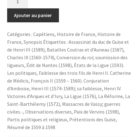
de
Les
Ajouter au panier
guerres
de
Catégories :
Capétiens
,
Histoire de France
,
Histoire de
religion
France
,
Synopsis
Étiquettes :
Assassinat du duc de Guise et
(1559-
de Henri III (1589)
,
Batailles Coutras et d’Auneau (1587)
,
1598)-
Charles IX (1560-1574)
,
Conversion du roi; soumission des
Format
ligueurs
,
Édit de Nantes (1598)
,
États de la Ligue (1593).
numérique
Les politiques
,
Faiblesse des trois fils de Henri II. Catherine
(ebook)
de Médicis
,
François II (1559 – 1560). Conjuration
d’Amboise
,
Henri III (1574-1589); sa faiblesse
,
Henri IV.
Victoires d’Arques et d’Ivry
,
La Ligue (1576)
,
La Réforme
,
La
Saint-Barthélemy (1572)
,
Massacres de Vassy; guerres
civiles.-
,
Observations diverses
,
Paix de Vervins (1598)
,
Partis politiques et religieux
,
Prétentions des Guise
,
Résumé de 1559 à 1598