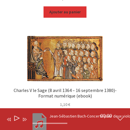
Ajouter au panier
Charles V le Sage (8 avril 1364 – 16 septembre 1380)-
Format numérique (ebook)
1,10
€
00:00
Lecteur
0
Ajouter au panier
audio
Recherche
Recherche