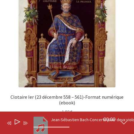
Clotaire Ier (23 décembre 558 – 561)-Format numérique
(ebook)
1,50
€
00:00
Lecteur
0
Ajouter au panier
audio
Recherche
Recherche