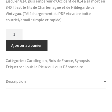
jusqu’en 814, puis empereur d’Occident de 814 à sa mort en
840. Il est le fils de Charlemagne et de Hildegarde de
Vintzgau. (Téléchargement du PDF via votre boite
courriel/email : simple et rapide)
quantité
de
Louis
Ajouter au panier
le
Pieux
Catégories :
Carolingien
,
Rois de France
,
Synopsis
ou
Étiquette :
Louis le Pieux ou Louis Débonnaire
Louis
Débonnaire
Description
(28
janvier
814
–
20