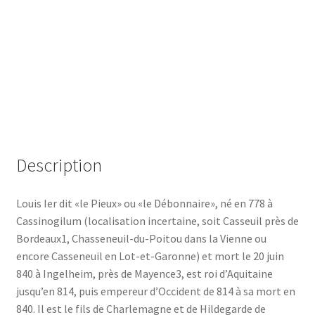
juin
840)-
Format
numérique
(ebook)
Description
Louis Ier dit «le Pieux» ou «le Débonnaire», né en 778 à
Cassinogilum (localisation incertaine, soit Casseuil près de
Bordeaux1, Chasseneuil-du-Poitou dans la Vienne ou
encore Casseneuil en Lot-et-Garonne) et mort le 20 juin
840 à Ingelheim, près de Mayence3, est roi d’Aquitaine
jusqu’en 814, puis empereur d’Occident de 814 à sa mort en
840. Il est le fils de Charlemagne et de Hildegarde de