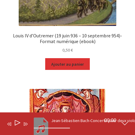
Louis IV d’Outremer (19 juin 936 – 10 septembre 954)-
Format numérique (ebook)
0,50
€
Ajouter au panier
00:00
Lecteur
0
audio
Recherche
Recherche