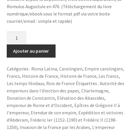
Romulus Augustule en 476. (Téléchargement du livre
numérique/ebook sous le format pdf via votre boite
courriel/email : simple et rapide)
quantité
de
Charlemagne-
Ajouter au panier
Rubrique
du
Catégories :
Roma Latina
,
Carolingien
,
Empire carolingien
,
portail
Francs
,
Histoire de France
,
Histoire de France
,
Les francs
,
Roma
Les temps féodaux
,
Rois de France
Étiquettes :
Autorité des
Latina
empereurs dans l'élection des papes
,
Charlemagne
,
Donation de Constantin
,
Elévation des Abassides
,
empereur de Rome et d'Occident
,
Epîtres de Grégoire II à
l'empereur
,
Etendue de son empire
,
Expédition et victoires
d'Abderam
,
Fréderic Ier (1152-1190) et Frédéric II (1198-
1250)
,
Invasion de la France par les Arabes
,
L'empereur