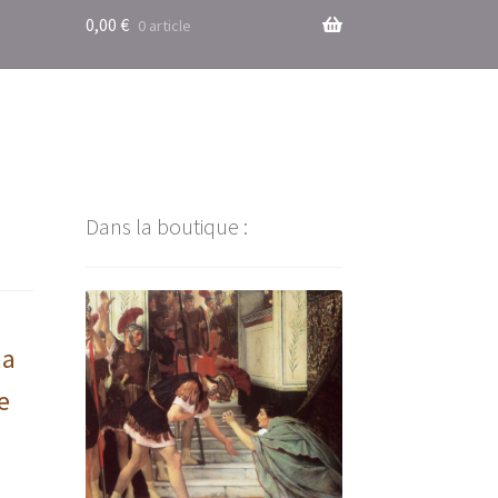
0,00
€
0 article
Dans la boutique :
ma
e