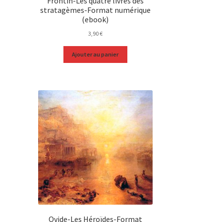
Frontin-Les quatre livres des
stratagèmes-Format numérique
(ebook)
3,90
€
Ajouter au panier
Ovide-Les Héroïdes-Format