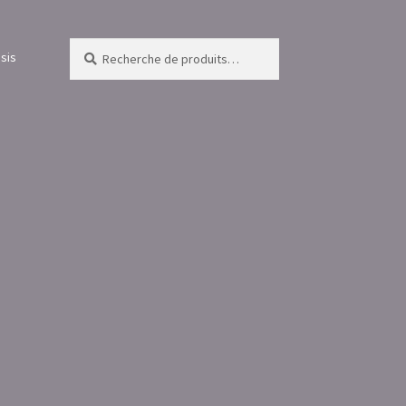
Recherche
Recherche
sis
pour :