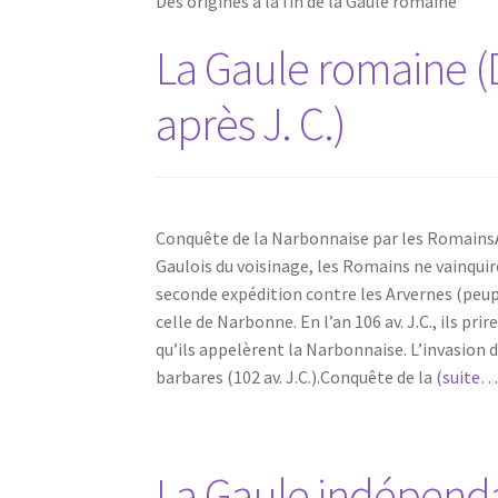
Des origines à la fin de la Gaule romaine
La Gaule romaine (De
après J. C.)
Conquête de la Narbonnaise par les RomainsApp
Gaulois du voisinage, les Romains ne vainquire
seconde expédition contre les Arvernes (peuple 
celle de Narbonne. En l’an 106 av. J.C., ils pr
qu’ils appelèrent la Narbonnaise. L’invasion d
barbares (102 av. J.C.).Conquête de la
(suite…
La Gaule indépenda