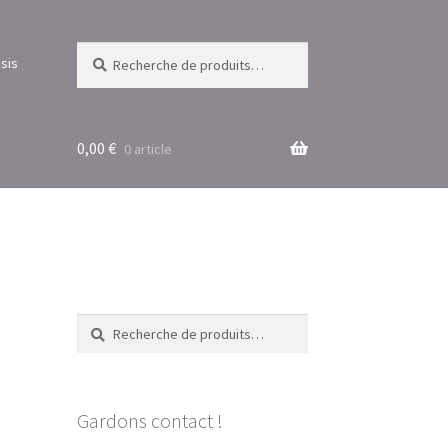
Recherche
Recherche
sis
pour :
0,00
€
0 article
Recherche
Recherche
pour :
Gardons contact !