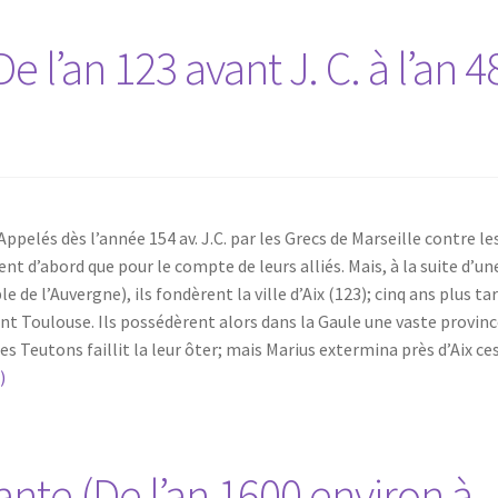
 l’an 123 avant J. C. à l’an 4
elés dès l’année 154 av. J.C. par les Grecs de Marseille contre le
nt d’abord que pour le compte de leurs alliés. Mais, à la suite d’un
de l’Auvergne), ils fondèrent la ville d’Aix (123); cinq ans plus ta
irent Toulouse. Ils possédèrent alors dans la Gaule une vaste provin
es Teutons faillit la leur ôter; mais Marius extermina près d’Aix ce
)
nte (De l’an 1600 environ à