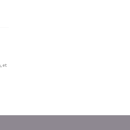
t
, et