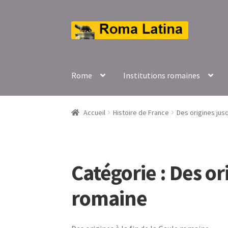
Aller
Aller
à
au
la
contenu
navigation
Rome
Institutions romaines
Accueil
Histoire de France
Des origines jus
Catégorie :
Des or
romaine