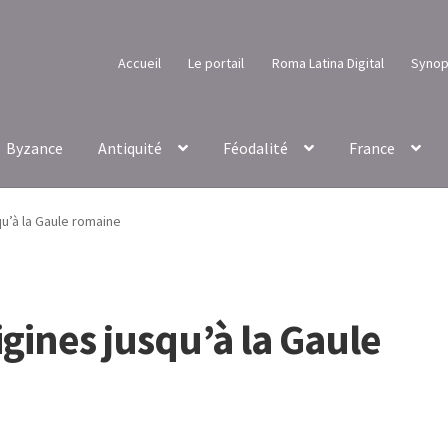
Accueil
Le portail
Roma Latina Digital
Synop
Byzance
Antiquité
Féodalité
France
qu’à la Gaule romaine
igines jusqu’à la Gaule