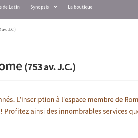
s de Latin
Synopsis
La boutique
av. J.C.)
Rome
(753 av. J.C.)
onnés. L'inscription à l'espace membre de Ro
 ! Profitez ainsi des innombrables services qu