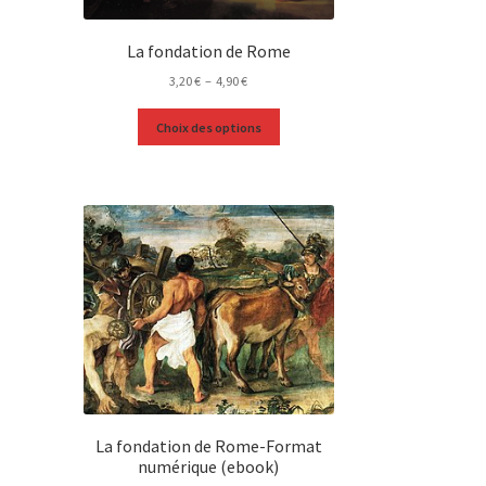
La fondation de Rome
Plage
3,20
€
–
4,90
€
de
Ce
prix :
Choix des options
produit
3,20 €
a
à
plusieurs
4,90 €
variations.
Les
options
peuvent
être
choisies
sur
la
page
du
produit
La fondation de Rome-Format
numérique (ebook)