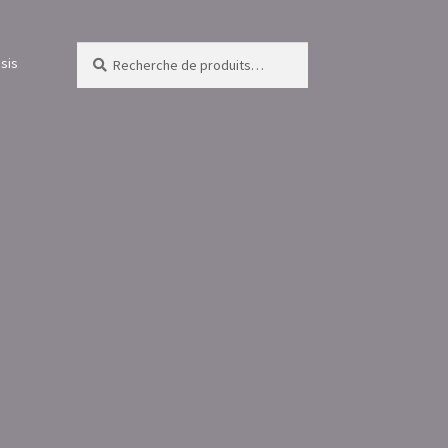
Recherche
Recherche
sis
pour :