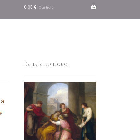
0,00
€
0 article
Dans la boutique :
ma
e