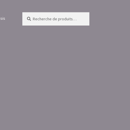
Recherche
Recherche
sis
pour :