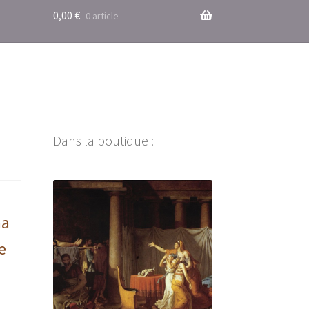
0,00
€
0 article
Dans la boutique :
ma
e