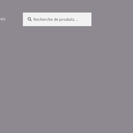
Recherche
Recherche
sis
pour :