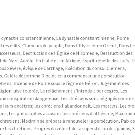
 dynastie constantinienne
,
La dynastie constantinienne
,
Rome
tres édits
,
Clameurs du peuple
,
Dans l'Illyrie et en Orient
,
Dans le
successeurs
,
Destruction de l'Eglise de Nicomédie
,
Destruction des
t de Marc-Aurèle
,
En Italie et en Afrique
,
Esprit rebelle des Juifs
,
E
ous Sévère
,
évêque de Carthage
,
Exécution du consul Clemens
,
ns
,
Galère détermine Dioclétien à commencer une persécution
étiens
,
Incendie de Rome sous le règne de Néron
,
Jugement des
ligion juive tolérée
,
Le relâchement s'introduit par degrés
,
Les
une conspiration dangereuse
,
Les chrétiens sont négligés comme
 de leurs ancêtres; les chrétiens l'abandonnait
,
Les martyrs
,
Les mo
ions
,
Les philosophes accusent les chrétiens d'athéisme
,
Maximien
 chrétiens
,
Maximin se prépare à renouveler la persécution
,
Paix d
re les chrétiens
,
Progrès du zèle et de la superstition des païens
,
S