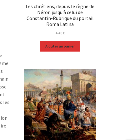
Les chrétiens, depuis le règne de
Néron jusqu’à celui de
Constantin-Rubrique du portail
Roma Latina
4,40
€
Ajouter au panier
e
isme
ts
main
esse
ent
s les
sion
pire
.