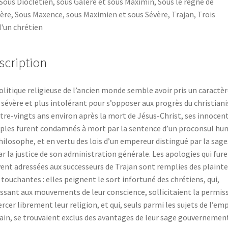
Sous Dioclétien
,
sous Galère et sous Maximin
,
Sous le règne de
vère
,
Sous Maxence
,
sous Maximien et sous Sévère
,
Trajan
,
Trois
d'un chrétien
scription
olitique religieuse de l’ancien monde semble avoir pris un caractèr
 sévère et plus intolérant pour s’opposer aux progrès du christian
atre-vingts ans environ après la mort de Jésus-Christ, ses innocen
iples furent condamnés à mort par la sentence d’un proconsul hu
hilosophe, et en vertu des lois d’un empereur distingué par la sag
ar la justice de son administration générale. Les apologies qui fur
ent adressées aux successeurs de Trajan sont remplies des plainte
 touchantes : elles peignent le sort infortuné des chrétiens, qui,
ssant aux mouvements de leur conscience, sollicitaient la permis
ercer librement leur religion, et qui, seuls parmi les sujets de l’em
in, se trouvaient exclus des avantages de leur sage gouvernement