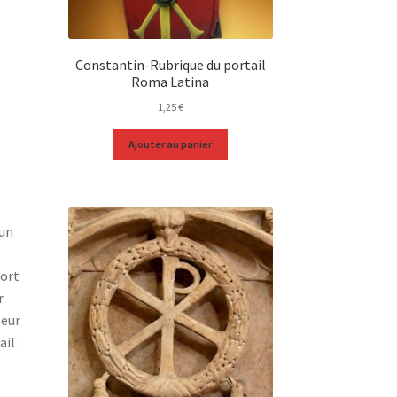
Constantin-Rubrique du portail
Roma Latina
1,25
€
Ajouter au panier
s
’un
sort
r
leur
il :