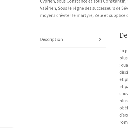
Cyprien
,
sous Constance et sous Constantin
,
Valérien
,
Sous le règne des successeurs de Sé
moyens d'éviter le martyre
,
Zèle et supplice 
De
Description
La p
plus
: qu
disc
et p
et p
souv
plus
obéi
d’ex
roma