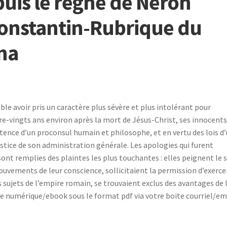
puis le règne de Néron
Constantin-Rubrique du
na
ble avoir pris un caractère plus sévère et plus intolérant pour
re-vingts ans environ après la mort de Jésus-Christ, ses innocent
tence d’un proconsul humain et philosophe, et en vertu des lois d
ustice de son administration générale. Les apologies qui furent
ont remplies des plaintes les plus touchantes : elles peignent le 
ouvements de leur conscience, sollicitaient la permission d’exerce
es sujets de l’empire romain, se trouvaient exclus des avantages de 
 numérique/ebook sous le format pdf via votre boite courriel/ema