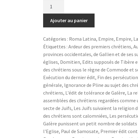
quantité
de
Les
Ajouter au panier
chrétiens,
depuis
Catégories :
Roma Latina
,
Empire
,
Empire
,
La
le
Étiquettes :
Ardeur des premiers chrétiens
,
Au
règne
provinces occidentales
,
de Gallien et de ses 
de
églises
,
Domitien
,
Edits supposés de Tibère e
Néron
des chrétiens sous le règne de Commode et s
jusqu'à
Exécution du dernier édit
,
Fin des persécutio
celui
générale
,
Ignorance de Pline au sujet des chr
de
chrétiens
,
L'édit de tolérance de Galère
,
La re
Constantin-
assemblées des chrétiens regardées comme 
Rubrique
secte de Juifs
,
Les Juifs suivaient la religion
du
des chrétiens sont calomniées
,
Les persécut
portail
Galère punissent un petit nombre de soldats
Roma
l'Eglise
,
Paul de Samosate
,
Premier édit cont
Latina