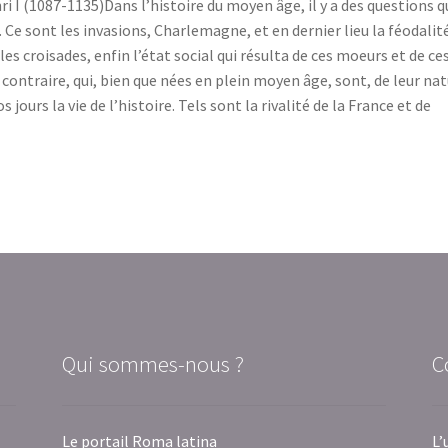
ri I (1087-1135)Dans l’histoire du moyen âge, il y a des questions q
e sont les invasions, Charlemagne, et en dernier lieu la féodalité
s croisades, enfin l’état social qui résulta de ces moeurs et de ce
au contraire, qui, bien que nées en plein moyen âge, sont, de leur nat
jours la vie de l’histoire. Tels sont la rivalité de la France et de
Qui sommes-nous ?
C
Le portail Roma latina
L’