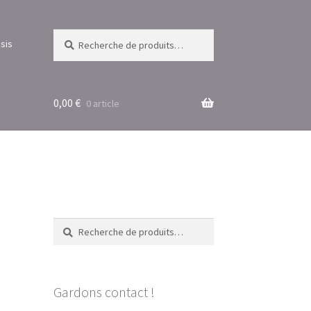
Recherche
Recherche
sis
pour :
0,00
€
0 article
Recherche
Recherche
pour :
Gardons contact !