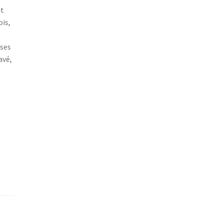
it
ois,
 ses
avé,