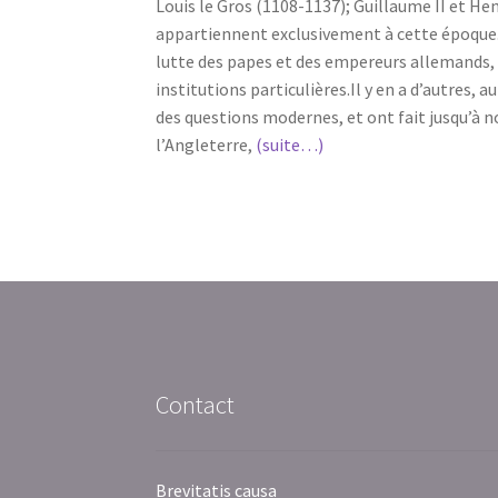
Louis le Gros (1108-1137); Guillaume II et Hen
appartiennent exclusivement à cette époque. C
lutte des papes et des empereurs allemands, le
institutions particulières.Il y en a d’autres, 
des questions modernes, et ont fait jusqu’à nos 
l’Angleterre,
(suite…)
Contact
Brevitatis causa