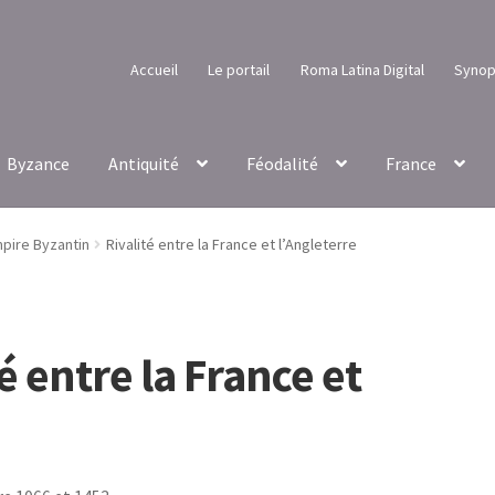
Accueil
Le portail
Roma Latina Digital
Synop
Byzance
Antiquité
Féodalité
France
pire Byzantin
Rivalité entre la France et l’Angleterre
é entre la France et