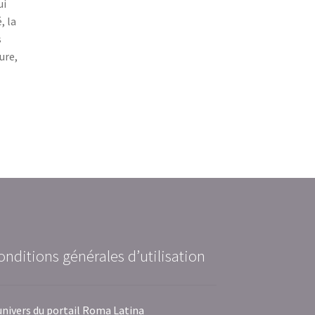
ui
, la
s
ure,
onditions générales d’utilisation
univers du portail Roma Latina