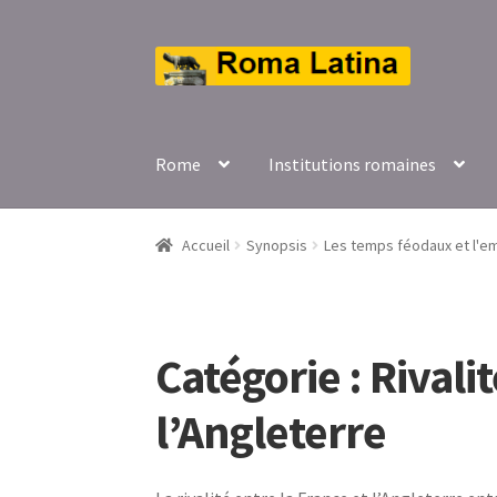
Aller
Aller
à
au
la
contenu
navigation
Rome
Institutions romaines
Accueil
Synopsis
Les temps féodaux et l'em
Catégorie :
Rivalit
l’Angleterre