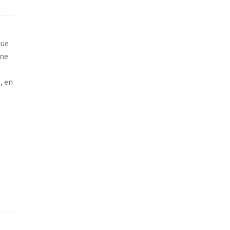
que
ine
, en