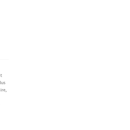
nt
lus
ire,
e