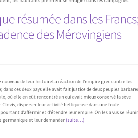
uplent, les habitants préfèrent se réfugier dans les campagnes.
que résumée dans les Francs
cadence des Mérovingiens
nouveau de leur histoireLa réaction de l’empire grec contre les
e; dans ces deux pays elle avait fait justice de deux peuples barbare
ule, où elle en eût rencontré un qui avait mieux conservé la sève
e Clovis, disperser leur activité belliqueuse dans une foule
 pourtant d’affermir et d’étendre leur empire. On les a vus se réuni
me germanique et leur demander
(suite…)