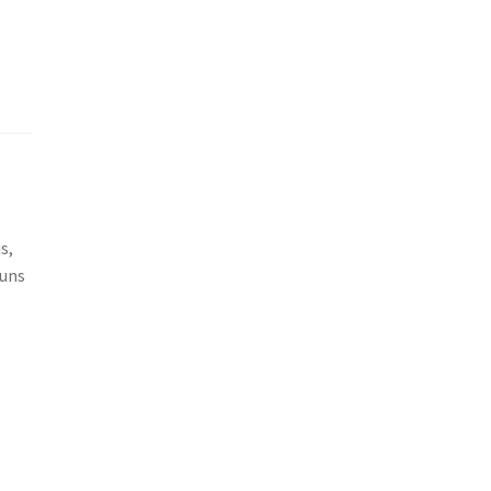
s,
Huns