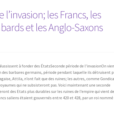
’invasion; les Francs, les
bards et les Anglo-Saxons
éussissent à fonder des ÉtatsSeconde période de l’invasionOn vie
on des barbares germains, période pendant laquelle ils détruisent p
gaise, Attila, n’ont fait que des ruines; les autres, comme Gondica
 royaumes qui ne subsisteront pas. Voici maintenant une seconde
ront des Etats plus durables sur les ruines de l’empire qui vient d
rancs saliens étaient gouvernés entre 420 et 428, par un roi nommé