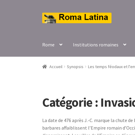
Aller
Aller
à
au
la
contenu
navigation
Rome
Institutions romaines
Accueil
Synopsis
Les temps féodaux et l'em
Catégorie :
Invas
La date de 476 après J.-C. marque la chute de 
barbares affaiblissent l’Empire romain d’Occ