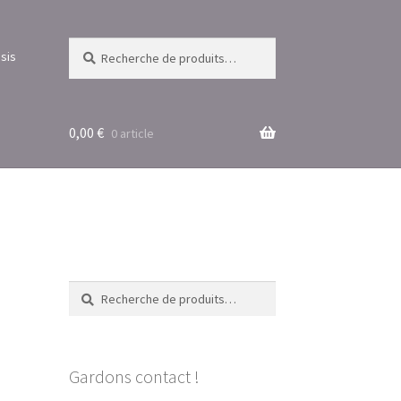
Recherche
Recherche
sis
pour :
0,00
€
0 article
Recherche
Recherche
pour :
Gardons contact !