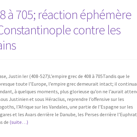
08 à 705; réaction éphémère
onstantinople contre les
ains
se, Justin Ier (408-527)L’empire grec de 408 à 705Tandis que le
esque toute l’Europe, l’empire grec demeurait intact; il continua
ndant, à quelques moments, plus glorieuse qu’on ne l’aurait atte
us Justinien et sous Héraclius, reprendre l’offensive sur les
ogoths, l’Afrique sur les Vandales, une partie de l’Espagne sur les
res et les Avars derrière le Danube, les Perses derrière l’Euphrat
ns de
(suite…)