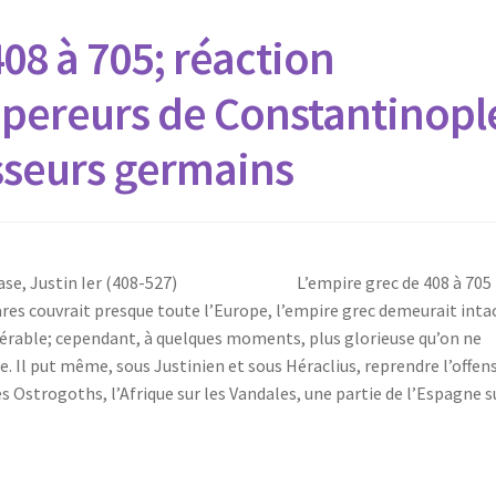
08 à 705; réaction
ereurs de Constantinopl
sseurs germains
Anastase, Justin Ier (408-527) L’empire grec de 408 à 705
es couvrait presque toute l’Europe, l’empire grec demeurait intact
sérable; cependant, à quelques moments, plus glorieuse qu’on ne
e. Il put même, sous Justinien et sous Héraclius, reprendre l’offen
les Ostrogoths, l’Afrique sur les Vandales, une partie de l’Espagne s