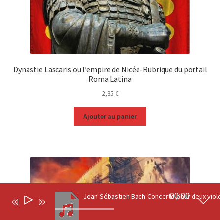
Dynastie Lascaris ou l’empire de Nicée-Rubrique du portail
Roma Latina
2,35
€
Ajouter au panier
00:00
Lecteur
0
audio
Recherche
Recherche