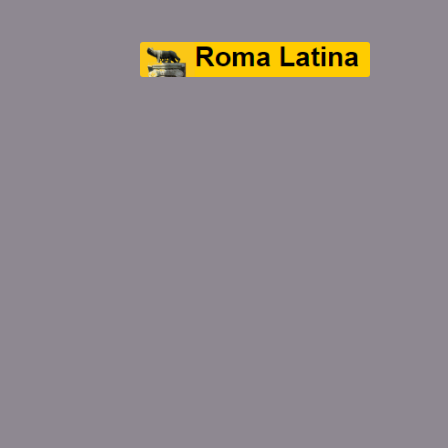
Aller
Aller
à
au
la
contenu
navigation