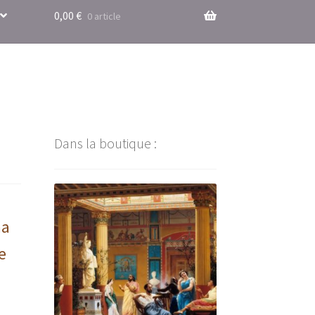
0,00
€
0 article
Dans la boutique :
ma
e