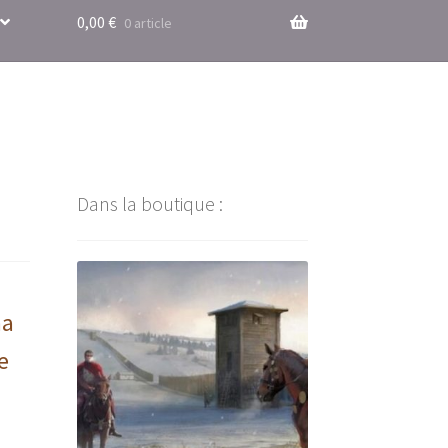
0,00
€
0 article
Dans la boutique :
ma
e