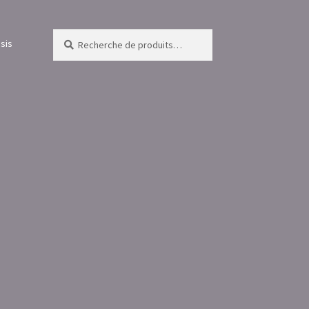
Recherche
Recherche
sis
pour :